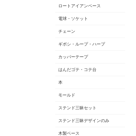
ロートアイアンベース
電球・ソケット
チェーン
ギボシ・ループ・ハープ
カッパーテープ
はんだゴテ・コテ台
本
モールド
ステンド三昧セット
ステンド三昧デザインのみ
木製ベース