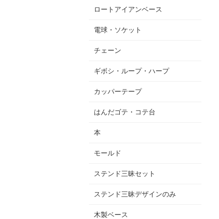
ロートアイアンベース
電球・ソケット
チェーン
ギボシ・ループ・ハープ
カッパーテープ
はんだゴテ・コテ台
本
モールド
ステンド三昧セット
ステンド三昧デザインのみ
木製ベース