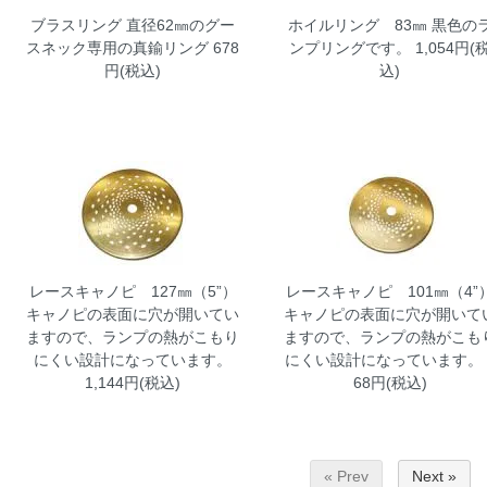
ブラスリング
直径62㎜のグー
ホイルリング 83㎜
黒色の
スネック専用の真鍮リング 678
ンプリングです。 1,054円(
円(税込)
込)
レースキャノピ 127㎜（5”）
レースキャノピ 101㎜（4”
キャノピの表面に穴が開いてい
キャノピの表面に穴が開いて
ますので、ランプの熱がこもり
ますので、ランプの熱がこも
にくい設計になっています。
にくい設計になっています。 
1,144円(税込)
68円(税込)
« Prev
Next »