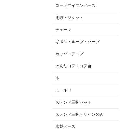
ロートアイアンベース
電球・ソケット
チェーン
ギボシ・ループ・ハープ
カッパーテープ
はんだゴテ・コテ台
本
モールド
ステンド三昧セット
ステンド三昧デザインのみ
木製ベース